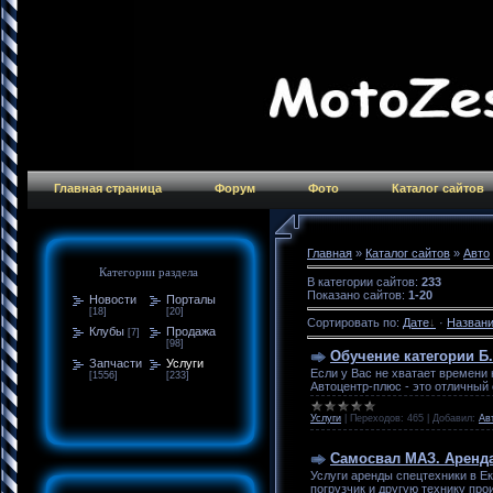
Главная страница
Форум
Фото
Каталог сайтов
Главная
»
Каталог сайтов
»
Авто
Категории раздела
В категории сайтов
:
233
Показано сайтов
:
1-20
Новости
Порталы
[18]
[20]
Сортировать по
:
Дате
·
Назван
Клубы
Продажа
[7]
[98]
Обучение категории Б.
Запчасти
Услуги
Если у Вас не хватает времени 
[1556]
[233]
Автоцентр-плюс - это отличный 
Услуги
|
Переходов:
465
|
Добавил:
Ав
Самосвал МАЗ. Аренда
Услуги аренды спецтехники в Е
погрузчик и другую технику про