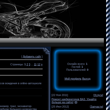
[
Добавить сайт
]
Онлайн всего:
1
Страницы
:
1
2
3
...
11
12
»
Гостей:
1
Пользователей:
0
Мой профиль
Выход
сов вождения в online-автошколе
[22 Ноя 2011]
[
Услуги
]
Ремонт карбюраторов ВАЗ. Узнайте
больше на сайте!
(
0
)
номер, трал, экскаватор-
[25 Июл 2012]
[
Запчасти
]
требуем большого количества