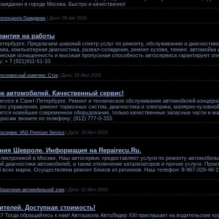
Гражданин в городе Москва. Быстро и качественно!
тотехцентр Гражданин
|
Дата:
09 Авг 2016
рантия на работы
етербурге. Предлагаем широкий спектр услуг по ремонту, обслуживанию и диагностике
жа, компьютерная диагностика, развал-схождение, ремонт кузова, тюнинг, автомойка 
еская оснащенность и высокая пропускная способность автосервиса гарантируют опе
 + 7 (921)911-51-10.
тосервисный комплекс Стэк
|
Дата:
29 Июл 2016
е автомобилей. Качественный сервис!
rvice в Санкт-Петербурге. Ремонт и техническое обслуживание автомобилей концерн
го управления, ремонт тормозных систем, диагностика и электрика, малярно-кузовной
ется новейшее современное оборудование, только качественные запасные части и ма
осам звоните по телефону: (812) 777-0-333.
тосервис VAG Premium Service
|
Дата:
19 Июл 2016
ния Шевроле. Информация на Repairecu.Ru.
 электроникой в Москве. Наш автосервис предоставляет услуги по ремонту автомобиль
й диагностики автомобилей, а также отключение катализаторов и прочие услуги. Про
 всех марок. Осуществляем ремонт блоков из регионов. Наш телефон: 8-967-029-46-
боратория автомобильной элек
|
Дата:
12 Июл 2016
ителей. Доступная стоимость!
? Тогда обращайтесь к нам! Автошкола АвтоЛидер XXI приглашает на водительские кур