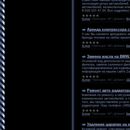
экспозиция ретро автомобилей,
автомобилей, великолепная атм
8-918-107-47-34. Все подробност
Услуги
|
Переходов:
367
|
Добавил:
Му
Аренда компрессора 
У нас Вы сможете арендовать м
Аренда техники на любое время -
Услуги
|
Переходов:
386
|
Добавил:
Ко
Замена масла на BMW.
Основной вид деятельности наш
фильтра, замена салонного фил
сертифицированные расходники.
информация на нашем сайте Z
Услуги
|
Переходов:
382
|
Добавил:
ОО
Ремонт авто радиатора
Компания по ремонту и обслужив
коммерческих автомобилей, а т
того, мы предоставляем услуги
радиаторов. Наш телефон: (495) 
Услуги
|
Переходов:
457
|
Добавил:
Ко
Удаление царапин на 
Кузовной ремонт, слесарные ра