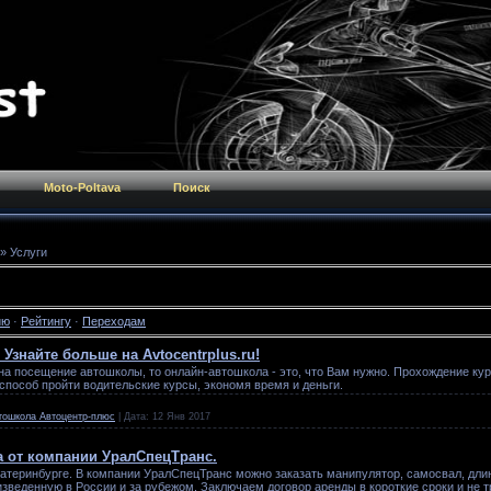
Moto-Poltava
Поиск
» Услуги
ию
·
Рейтингу
·
Переходам
 Узнайте больше на Avtocentrplus.ru!
на посещение автошколы, то онлайн-автошкола - это, что Вам нужно. Прохождение кур
способ пройти водительские курсы, экономя время и деньги.
тошкола Автоцентр-плюс
|
Дата:
12 Янв 2017
 от компании УралСпецТранс.
катеринбурге. В компании УралСпецТранс можно заказать манипулятор, самосвал, длин
изведенную в России и за рубежом. Заключаем договор аренды в короткие сроки и не 