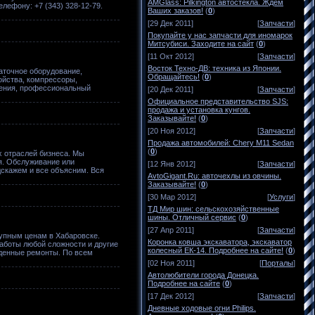
AMGlass: Pilkington автостекла. Ждем
ефону: +7 (343) 328-12-79.
Ваших заказов!
(
0
)
[29 Дек 2011]
[
Запчасти
]
Покупайте у нас запчасти для иномарок
Митсубиси. Заходите на сайт
(
0
)
[11 Окт 2012]
[
Запчасти
]
Восток Техно-ДВ: техника из Японии.
аточное оборудование,
Обращайтесь!
(
0
)
ойства, компрессоры,
ления, профессиональный
[20 Дек 2011]
[
Запчасти
]
Официальное представительство SJS:
продажа и установка кунгов.
Заказывайте!
(
0
)
[20 Ноя 2012]
[
Запчасти
]
Продажа автомобилей: Сhery M11 Sedan
(
0
)
 отраслей бизнеса. Мы
я. Обслуживание или
[12 Янв 2012]
[
Запчасти
]
дскажем и все объясним. Вся
AvtoGigant.Ru: авточехлы из овчины.
Заказывайте!
(
0
)
[30 Мар 2012]
[
Услуги
]
ТД Мир шин: сельскохозяйственные
шины. Отличный сервис
(
0
)
[27 Апр 2011]
[
Запчасти
]
упным ценам в Хабаровске.
Коронка ковша экскаватора, экскаватор
работы любой сложности и другие
колесный ЕК-14. Подробнее на сайте!
(
0
)
еденные ремонты. По всем
[02 Ноя 2011]
[
Порталы
]
Автолюбители города Донецка.
Подробнее на сайте
(
0
)
[17 Дек 2012]
[
Запчасти
]
Дневные ходовые огни Philips.