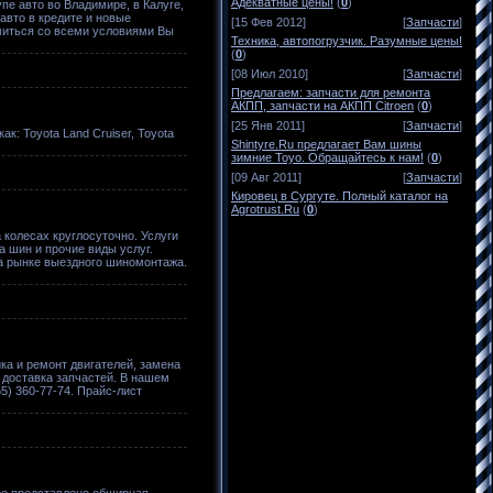
Адекватные цены!
(
0
)
е авто во Владимире, в Калуге,
авто в кредите и новые
[15 Фев 2012]
[
Запчасти
]
миться со всеми условиями Вы
Техника, автопогрузчик. Разумные цены!
(
0
)
[08 Июл 2010]
[
Запчасти
]
Предлагаем: запчасти для ремонта
АКПП, запчасти на АКПП Citroen
(
0
)
[25 Янв 2011]
[
Запчасти
]
к: Toyota Land Cruiser, Toyota
Shintyre.Ru предлагает Вам шины
зимние Toyo. Обращайтесь к нам!
(
0
)
[09 Авг 2011]
[
Запчасти
]
Кировец в Сургуте. Полный каталог на
Agrotrust.Ru
(
0
)
колесах круглосуточно. Услуги
а шин и прочие виды услуг.
а рынке выездного шиномонтажа.
ка и ремонт двигателей, замена
 доставка запчастей. В нашем
5) 360-77-74. Прайс-лист
ее представлено обширная