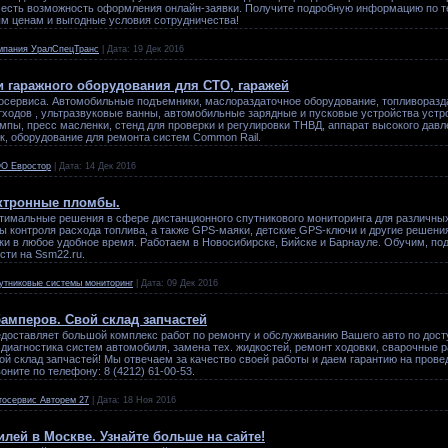
 есть возможность оформления онлайн-заявки. Получите подробную информацию по тел
м ценам и выгодные условия сотрудничества!
мпания УралСпецТранс
|
Дата:
19 Дек 2016
 гаражного оборудования для СТО, гаражей
осервиса. Автомобильные подъемники, маслораздаточное оборудование, топливоразд
тходов , ультразвуковые ванны, автомобильные зарядные и пусковые устройства устр
пы, пресс масленки, стенд для проверки и регулировки ТНВД, аппарат высокого дав
к, оборудование для ремонта систем Common Rail.
О Евростор
|
Дата:
14 Дек 2016
ктронные пломбы.
тимальные решения в сфере дистанционного спутникового мониторинга для различных
ы контроля расхода топлива, а также GPS-маяки, детские GPS-ключи и другие решени
и в любое удобное время. Работаем в Новосибирске, Бийске и Барнауле. Обучим, по
ти на Ssm22.ru.
утниковые системы мониторинг
|
Дата:
09 Дек 2016
амперов. Свой склад запчастей
доставляет большой комплекс работ по ремонту и обслуживанию Вашего авто по дост
 диагностика систем автомобиля, замена тех. жидкостей, ремонт ходовки, сварочные 
вой склад запчастей! Мы отвечаем за качество своей работы и даем гарантию на пров
ните по телефону: 8 (4212) 61-00-53.
тосервис Авторем 27
|
Дата:
18 Ноя 2016
лей в Москве. Узнайте больше на сайте!