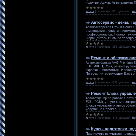
и другие услуги. Автотехцентр 
Услуги
|
Переходов:
341
|
Добавил:
Ав
Автосервис - цены. Га
Автомастерская Стэк в Санкт-П
и мотоциклов, услуги шиномонта
профессионалов. Полная технич
Обращайтесь к нам по телефону:
Услуги
|
Переходов:
383
|
Добавил:
Ав
Ремонт и обслуживани
Автомастерская VAG Premium Se
КПП, АКПП, DSG, ремонт рулево
окраски, шиномонтаж. Использу
По всем интересующим Вас вопр
Услуги
|
Переходов:
388
|
Добавил:
Ав
Ремонт блока управле
Автотехцентр по работе с авто
ECU, PCM), услуги компьютерно
блоков управления автомобилей
услугах на Repairecu.Ru.
Услуги
|
Переходов:
443
|
Добавил:
Ла
Курсы подготовки вод
Планируете выучиться на права