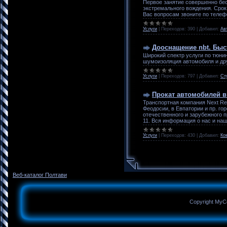
Первое занятие совершенно бес
экстремального вождения. Срок
Вас вопросам звоните по телеф
Услуги
|
Переходов:
390
|
Добавил:
Ав
Дооснащение nbt. Быс
Широкий спектр услуги по тюни
шумоизоляция автомобиля и дру
Услуги
|
Переходов:
797
|
Добавил:
Ст
Прокат автомобилей 
Транспортная компания Next Re
Феодосии, в Евпатории и пр. го
отечественного и зарубежного 
11. Вся информация о нас и наш
Услуги
|
Переходов:
430
|
Добавил:
Ко
Веб-каталог Полтави
Copyright MyC