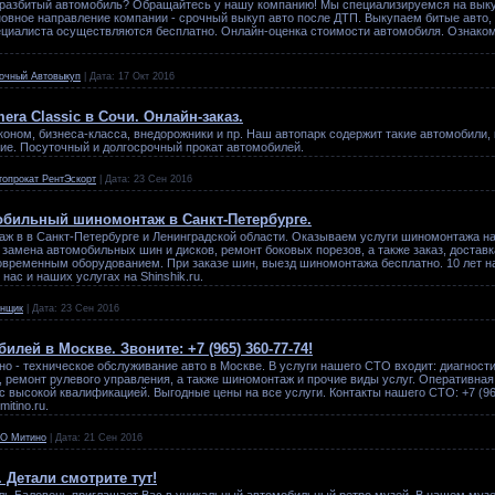
 разбитый автомобиль? Обращайтесь у нашу компанию! Мы специализируемся на выкуп
новное направление компании - срочный выкуп авто после ДТП. Выкупаем битые авто, 
ециалиста осуществляются бесплатно. Онлайн-оценка стоимости автомобиля. Ознако
очный Автовыкуп
|
Дата:
17 Окт 2016
era Classic в Сочи. Онлайн-заказ.
оном, бизнеса-класса, внедорожники и пр. Наш автопарк содержит такие автомобили, ка
гие. Посуточный и долгосрочный прокат автомобилей.
топрокат РентЭскорт
|
Дата:
23 Сен 2016
бильный шиномонтаж в Санкт-Петербурге.
 в в Санкт-Петербурге и Ленинградской области. Оказываем услуги шиномонтажа на 
замена автомобильных шин и дисков, ремонт боковых порезов, а также заказ, доставк
ременным оборудованием. При заказе шин, выезд шиномонтажа бесплатно. 10 лет н
 нас и наших услугах на Shinshik.ru.
нщик
|
Дата:
23 Сен 2016
лей в Москве. Звоните: +7 (965) 360-77-74!
о - техническое обслуживание авто в Москве. В услуги нашего СТО входит: диагности
, ремонт рулевого управления, а также шиномонтаж и прочие виды услуг. Оперативная
с высокой квалификацией. Выгодные цены на все услуги. Контакты нашего СТО: +7 (96
itino.ru.
О Митино
|
Дата:
21 Сен 2016
 Детали смотрите тут!
ль Баловень приглашает Вас в уникальный автомобильный ретро музей. В нашем муз