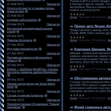
Попали в ДТП и хотите продать
в Липецке и других городах. Ос
[11 Май 2017]
[
Запчасти
]
автомобили. Выезд и оценка сп
Услуги в Астане по установка теплых
можете на Avtovicup.Ru.
полов астана
(
0
)
[11 Май 2017]
[
Запчасти
]
Услуги
|
Переходов:
434
|
Добавил:
Ср
создание сайта визитки
(
0
)
[04 Май 2017]
[
Запчасти
]
Прокат авто Nissan Alm
Бесплатный модерируемый каталог
Предоставляем в аренду авто эк
статей
(
0
)
Corolla, BMW 320d и многие дру
[25 Апр 2017]
[
Запчасти
]
Приколы Интернета
(
0
)
Услуги
|
Переходов:
334
|
Добавил:
Ав
[17 Апр 2017]
[
Запчасти
]
Компания Шинщик. Мо
Фуд траки производство
(
0
)
Шинщик - мобильный шиномонтаж
[17 Апр 2017]
[
Запчасти
]
сервиса: шиномонтаж, ремонт и 
Продажа автомасел в Волгограде и
Шиномонтаж оснащен самым сов
области
(
0
)
Контакты: (812) 922-61-92. Все о
[13 Апр 2017]
[
Запчасти
]
Enigma — Шаблоны WordPress. Скачать
Услуги
|
Переходов:
877
|
Добавил:
Ши
бесплатно премиум шаблон Вордпресс
(
0
)
Обслуживание автомоби
[08 Апр 2017]
[
Запчасти
]
Станция техобслуживания Митин
Продаю аккумулятор для Smart Watch
деталей ГРМ и ремонт подвески
DZ09
(
0
)
автосервисе работают мастера 
компании смотрите на сайте Stom
[05 Апр 2017]
[
Запчасти
]
Состав суспензии Хлореллы
(
0
)
Услуги
|
Переходов:
339
|
Добавил:
СТ
[28 Мар 2017]
[
Запчасти
]
Производственная СВ компания "Триада"
Музей старинных авто.
предлагает
(
0
)
Известный чайный производите