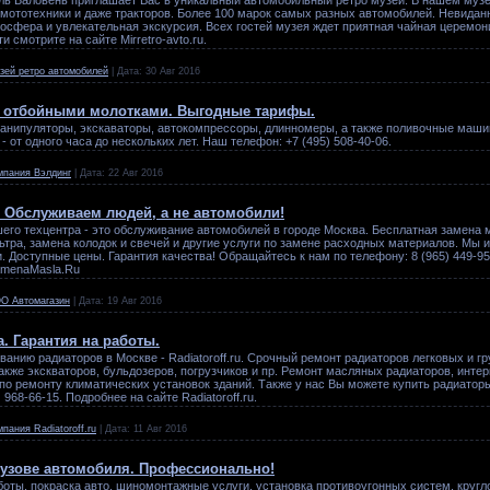
 мототехники и даже тракторов. Более 100 марок самых разных автомобилей. Невидан
осфера и увлекательная экскурсия. Всех гостей музея ждет приятная чайная церемон
и смотрите на сайте Mirretro-avto.ru.
зей ретро автомобилей
|
Дата:
30 Авг 2016
с отбойными молотками. Выгодные тарифы.
анипуляторы, экскаваторы, автокомпрессоры, длинномеры, а также поливочные машин
 от одного часа до нескольких лет. Наш телефон: +7 (495) 508-40-06.
мпания Вэлдинг
|
Дата:
22 Авг 2016
 Обслуживаем людей, а не автомобили!
его техцентра - это обслуживание автомобилей в городе Москва. Бесплатная замена 
ьтра, замена колодок и свечей и другие услуги по замене расходных материалов. Мы 
 Доступные цены. Гарантия качества! Обращайтесь к нам по телефону: 8 (965) 449-95
amenaMasla.Ru
О Автомагазин
|
Дата:
19 Авг 2016
. Гарантия на работы.
анию радиаторов в Москве - Radiatoroff.ru. Срочный ремонт радиаторов легковых и г
акже экскваторов, бульдозеров, погрузчиков и пр. Ремонт масляных радиаторов, инте
 по ремонту климатических установок зданий. Также у нас Вы можете купить радиато
968-66-15. Подробнее на сайте Radiatoroff.ru.
мпания Radiatoroff.ru
|
Дата:
11 Авг 2016
кузове автомобиля. Профессионально!
боты, покраска авто, шиномонтажные услуги, установка противоугонных систем, кругл