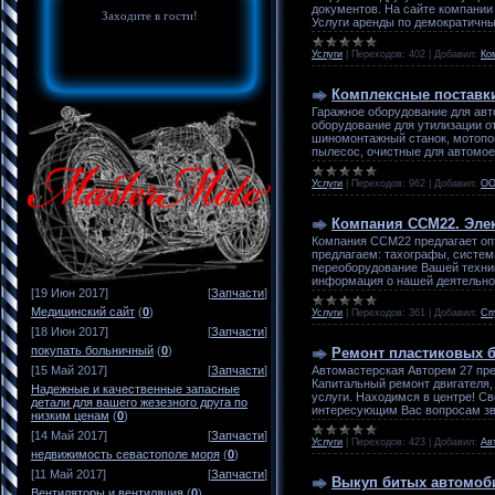
документов. На сайте компании
Заходите в гости!
Услуги аренды по демократичны
Услуги
|
Переходов:
402
|
Добавил:
Ко
Комплексные поставки
Гаражное оборудование для авт
оборудование для утилизации о
шиномонтажный станок, мотопом
пылесос, очистные для автомое
Услуги
|
Переходов:
962
|
Добавил:
ОО
Компания ССМ22. Эле
Компания ССМ22 предлагает оп
предлагаем: тахографы, систем
переоборудование Вашей техник
информация о нашей деятельнос
[19 Июн 2017]
[
Запчасти
]
Медицинский сайт
(
0
)
Услуги
|
Переходов:
361
|
Добавил:
Сп
[18 Июн 2017]
[
Запчасти
]
покупать больничный
(
0
)
Ремонт пластиковых б
Автомастерская Авторем 27 пре
[15 Май 2017]
[
Запчасти
]
Капитальный ремонт двигателя,
Надежные и качественные запасные
услуги. Находимся в центре! С
детали для вашего жезезного друга по
интересующим Вас вопросам зво
низким ценам
(
0
)
[14 Май 2017]
[
Запчасти
]
Услуги
|
Переходов:
423
|
Добавил:
Ав
недвижимость севастополе моря
(
0
)
[11 Май 2017]
[
Запчасти
]
Выкуп битых автомоби
Вентиляторы и вентиляция
(
0
)