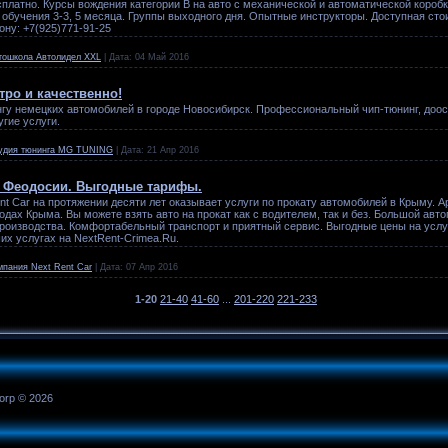
платно. Курсы вождения категории B на авто с механической и автоматической коробк
 обучения 3-3, 5 месяца. Группы выходного дня. Опытные инструкторы. Доступная с
ону: +7(925)771-91-25
тошкола Автолидел XXL
|
Дата:
04 Май 2016
тро и качественно!
нгу немецких автомобилей в городе Новосибирск. Профессиональный чип-тюнинг, доос
гие услуги.
удия тюнинга MG TUNING
|
Дата:
21 Апр 2016
в Феодосии. Выгодные тарифы.
nt Car на протяжении десяти лет оказывает услуги по прокату автомобилей в Крыму. 
родах Крыма. Вы можете взять авто на прокат как с водителем, так и без. Большой авт
производства. Комфортабельный транспорт и приятный сервис. Выгодные цены на услуг
их услугах на NextRent-Crimea.Ru.
мпания Next Rent Car
|
Дата:
07 Апр 2016
1-20
21-40
41-60
...
201-220
221-233
orp © 2026