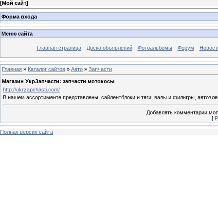
[
Мой сайт
]
Форма входа
Меню сайта
Главная страница
Доска объявлений
Фотоальбомы
Форум
Новост
Главная
»
Каталог сайтов
»
Авто
»
Запчасти
Магазин УкрЗапчасти: запчасти мотокосы
http://ukrzapchasti.com/
В нашем ассортименте представлены: сайлентблоки и тяги, валы и фильтры, автоэлект
Добавлять комментарии могу
[
Р
Полная версия сайта