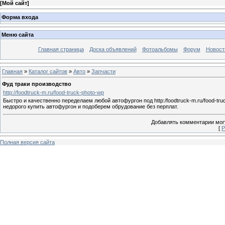
[
Мой сайт
]
Форма входа
Меню сайта
Главная страница
Доска объявлений
Фотоальбомы
Форум
Новост
Главная
»
Каталог сайтов
»
Авто
»
Запчасти
Фуд траки производство
http://foodtruck-m.ru/food-truck-photo-wp
Быстро и качественно переделаем любой автофургон под http:/foodtruck-m.ru/food-truc
недорого купить автофургон и подоберем обрудование без перплат.
Добавлять комментарии могу
[
Р
Полная версия сайта