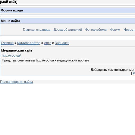
[
Мой сайт
]
Форма входа
Меню сайта
Главная страница
Доска объявлений
Фотоальбомы
Форум
Новост
Главная
»
Каталог сайтов
»
Авто
»
Запчасти
Медицинский сайт
http://yod.ua/
Представляем новый http://yod.ua - медицинский портал
Добавлять комментарии могу
[
Р
Полная версия сайта