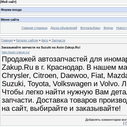
[
Мой сайт
]
Форма входа
Меню сайта
Главная страница
Доска объявлений
Фотоальбомы
Форум
Новост
Главная
»
Каталог сайтов
»
Авто
»
Запчасти
Заказывайте запчасти на Suzuki на Auto-Zakup.Ru!
http://auto-zakup.ru/
Продажей автозапчастей для иномар
Zakup.Ru в г. Краснодар. В нашем м
Chrysler, Citroen, Daewoo, Fiat, Mazd
Suzuki, Toyota, Volkswagen и Volvo.
Чтобы легко найти нужную Вам дета
запчасти. Доставка товаров произв
на сайт, выбирайте и заказывайте!
Добавлять комментарии могу
[
Р